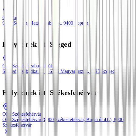
Obi Sopron
9400 Sopron, Határdomb u. 3.
, 9400
Sopron
Helyszínek itt: Szeged
OBI Szeged Szabadkai út 7
Szeged, Szabadkai út 7, 6725 Magyarország
, 6725
Szeged
Helyszínek itt: Székesfehérvár
OBI Székesfehérvár
OBI Székesfehérvár (8000 Székesfehérvár, Budai út 41.)
, 8000
Székesfehérvár