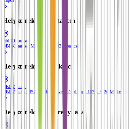
Kaposvár
Helyszínek itt: Kistarcsa
Obi Kistarcsa
OBI Kistarcsa, Mester u 5
, 2143
Kistarcsa
Helyszínek itt: Miskolc
OBI Miskolc
OBI Miskolc (3526 Miskolc, Szentpéteri kapu 103.)
, 3526
Miskolc
Helyszínek itt: Nyíregyháza