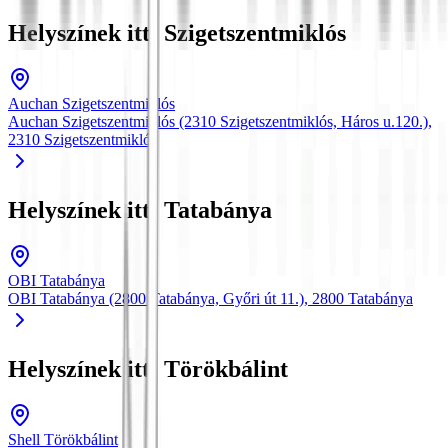
Helyszínek itt: Szigetszentmiklós
Auchan Szigetszentmiklós
Auchan Szigetszentmiklós (2310 Szigetszentmiklós, Háros u.120.)
,
2310
Szigetszentmiklós
Helyszínek itt: Tatabánya
OBI Tatabánya
OBI Tatabánya (2800 Tatabánya, Győri út 11.)
, 2800
Tatabánya
Helyszínek itt: Törökbálint
Shell Törökbálint