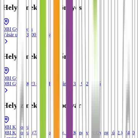
Helyszínek itt: Gyöngyös
OBI Gyöngyös
Vásár u. 4.
, 3200
Gyöngyös
Helyszínek itt: Győr
OBI Győr
OBI Győr (9023 Győr, Fehérvári út 3.)
, 9023
Győr
Helyszínek itt: Kaposvár
OBI Kaposvár
OBI Kaposvár (7400 Kaposvár, Dr. Kaposváry György út 2.)
, 7400