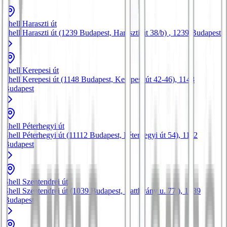
Shell Haraszti út
Shell Haraszti út (1239 Budapest, Haraszti út 38/b)
, 1239
Budapest
Shell Kerepesi út
Shell Kerepesi út (1148 Budapest, Kerepesi út 42-46)
, 1148
Budapest
Shell Péterhegyi út
Shell Péterhegyi út (11112 Budapest, Péterhegyi út 54)
, 1112
Budapest
Shell Szentendrei út
Shell Szentendrei út (1039 Budapest, Batthyány u. 77.)
, 1039
Budapest