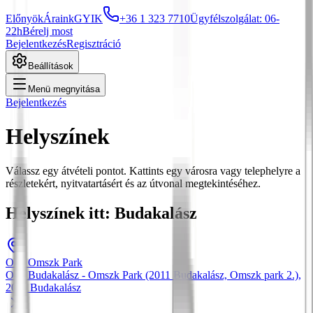
Előnyök
Áraink
GYIK
+36 1 323 7710
Ügyfélszolgálat: 06-
22h
Bérelj most
Bejelentkezés
Regisztráció
Beállítások
Menü megnyitása
Bejelentkezés
Helyszínek
Válassz egy átvételi pontot. Kattints egy városra vagy telephelyre a
részletekért, nyitvatartásért és az útvonal megtekintéséhez.
Helyszínek itt: Budakalász
OBI Omszk Park
OBI Budakalász - Omszk Park (2011 Budakalász, Omszk park 2.)
,
2011
Budakalász