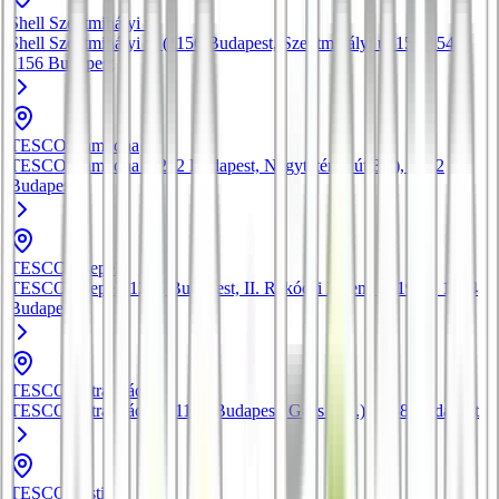
Shell Szentmihályi út
Shell Szentmihályi út (1156 Budapest, Szentmihályi út 152-154.)
,
1156
Budapest
TESCO Campona
TESCO Campona (1222 Budapest, Nagytétényi út 35.)
, 1222
Budapest
TESCO Csepel
TESCO Csepel (1214 Budapest, II. Rákóczi Ferenc út 191.)
, 1214
Budapest
TESCO Extra Váci út
TESCO Extra Váci út (1138 Budapest, Gács u. 3.)
, 1138
Budapest
TESCO Pesti út