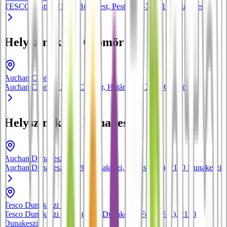
TESCO Pesti út (1173 Budapest, Pesti út 5–7.)
, 1173
Budapest
Helyszínek itt: Csömör
Auchan Csömör
Auchan Csömör, 2141 Csömör, Határ út 6.
, 2141
Csömör
Helyszínek itt: Dunakeszi
Auchan Dunakeszi
Auchan Dunakeszi (2120 Dunakeszi, Nádas u. 6.)
, 2120
Dunakeszi
Tesco Dunakeszi - Göd
Tesco Dunakeszi - Göd (2120 Dunakeszi, Fő út 190.)
, 2120
Dunakeszi