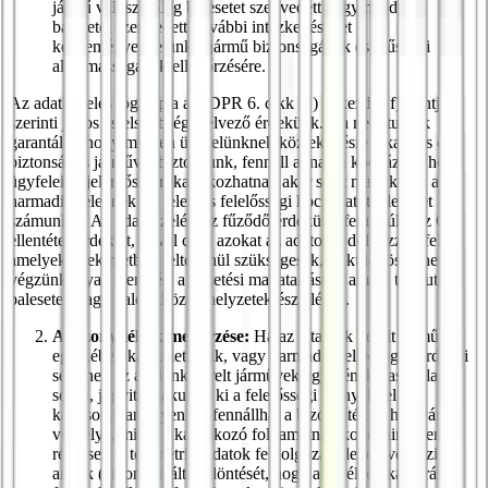
jármű valószínűleg balesetet szenvedett vagy majdnem
balesetet szenvedett, további intézkedéseket
kezdeményezhetünk a jármű biztonságának és műszaki
alkalmasságának ellenőrzésére.
Az adatkezelés jogalapja a GDPR 6. cikk (1) bekezdés f) pontja
szerinti jogos és elsőbbséget élvező érdekünk. Ha nem tudjuk
garantálni, hogy minden ügyfelünknek közlekedésre alkalmas és
biztonságos járművet biztosítunk, fennáll annak a kockázata, hogy
ügyfeleink jelentős károkat okozhatnak akár saját maguknak, akár
harmadik feleknek Ez jelentős felelősségi kockázatot jelenthet
számunkra. Az adatkezeléshez fűződő érdekünk felülmúlja az Ön
ellentétes érdekeit, mivel csak azokat az adatokat dolgozzuk fel,
amelyek e tekintetben feltétlenül szükségesek, és különösen nem
végzünk olyan elemzést a vezetési magatartásról, amely túlmutat a
balesetek vagy balesetközeli helyzetek észlelésén.
A bizonyítékok megőrzése:
Ha az általunk bérelt járművek
egyikében kár keletkezik, vagy harmadik felek jogos érdekei
sérülnek az általunk bérelt járművek egyikének használata
során, jogvita alakulhat ki a felelősségi igényekkel
kapcsolatban. Ilyenkor fennállhat a bizonyítékok hiányának
veszélye, mivel a kárt okozó folyamatnak kollégáink nem
részesei. A telemetriai adatok feldolgozása lehetővé teszi
annak (automatizált) eldöntését, hogy a fedélzeti kamerás