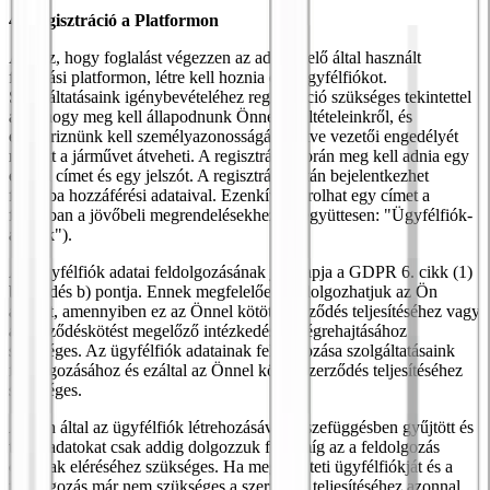
4. Regisztráció a Platformon
Ahhoz, hogy foglalást végezzen az adatkezelő által használt
foglalási platformon, létre kell hoznia egy ügyfélfiókot.
Szolgáltatásaink igénybevételéhez regisztráció szükséges tekintettel
arra, hogy meg kell állapodnunk Önnel a feltételeinkről, és
ellenőriznünk kell személyazonosságát, illetve vezetői engedélyét
mielőtt a járművet átveheti. A regisztráció során meg kell adnia egy
e-mail címet és egy jelszót. A regisztráció után bejelentkezhet
fiókjába hozzáférési adataival. Ezenkívül tárolhat egy címet a
fiókjában a jövőbeli megrendelésekhez is (együttesen: "Ügyfélfiók-
adatok").
Az ügyfélfiók adatai feldolgozásának jogalapja a GDPR 6. cikk (1)
bekezdés b) pontja. Ennek megfelelően feldolgozhatjuk az Ön
adatait, amennyiben ez az Önnel kötött szerződés teljesítéséhez vagy
a szerződéskötést megelőző intézkedések végrehajtásához
szükséges. Az ügyfélfiók adatainak feldolgozása szolgáltatásaink
feldolgozásához és ezáltal az Önnel kötött szerződés teljesítéséhez
szükséges.
Az Ön által az ügyfélfiók létrehozásával összefüggésben gyűjtött és
tárolt adatokat csak addig dolgozzuk fel, amíg az a feldolgozás
céljának eléréséhez szükséges. Ha megszünteti ügyfélfiókját és a
feldolgozás már nem szükséges a szerződés teljesítéséhez azonnal