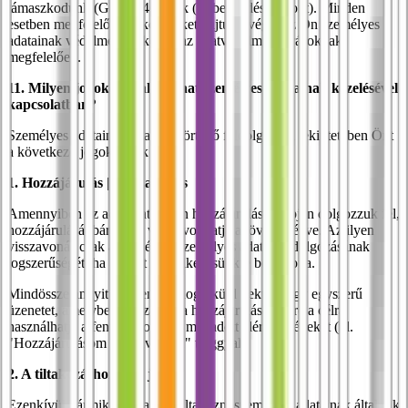
támaszkodunk (GDPR 46. cikk (2) bekezdés c) pont). Minden
esetben megfelelő intézkedéseket hajtunk végre az Ön személyes
adatainak védelme érdekében az adatvédelmi előírásoknak
megfelelően.
11. Milyen jogokat gyakorolhat személyes adatainak kezelésével
kapcsolatban?
Személyes adatainak általunk történő feldolgozása tekintetében Önt
a következő jogok illetik meg:
1. Hozzájárulás | Visszavonás
Amennyiben az adatokat az Ön hozzájárulása alapján dolgozzuk fel,
hozzájárulását bármikor visszavonhatja a jövőre nézve. Az ilyen
visszavonás csak akkor érinti személyes adatai feldolgozásának
jogszerűségét, ha azokat rendelkezésünkre bocsátotta.
Mindössze annyit kell tennie, hogy küld nekünk egy egyszerű
üzenetet, amelyben visszavonja hozzájárulását. Erre a célra
használhatja a fenti, I. pontban megadott elérhetőségeket (pl.
"Hozzájárulásom visszavonása" tárggyal).
2. A tiltakozáshoz való jog
Ezenkívül bármikor joga van tiltakozni személyes adatainak általunk