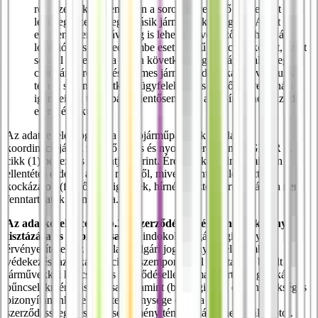
rendszerekkel ellentétben a soron következő ügyfeleket nem
lehet egyszerűen egy másik járművel kiszolgálni. Adott
esetben jelentős távolság is lehet a következő elérhető jármű
lokációja és a késedelembe esett jármű lokációja között, ezért
sokkal nehezebb a soron következő ügyfél átfoglalása egy
cserejárműre. A késedelmes jármű leadás okán ki vagyunk
téve a soron következő ügyfelek jogos felelősségre vonási
igényeinek továbbá a jelentősen sérül a jó hírnévhez fűződő
elemi érdekünk.
Az adatkezelés jogalapja a gépjárműparkunk gazdasági
koordinációjához fűződő jogos és nyomós érdekünk a GDPR 6.
cikk (1) bekezdés f) pontja szerint. Érdekünk felülmúl minden
ellentétes érdeket az Ön részéről, mivel a fent részletezett
kockázatok (felelősségi igények, hírnévvesztés) strukturálisan nem
fenntarthatók számunkra.
Az adatkezelés célja (b.2) - szerződésszegés/bűncselekmény
tisztázása és bizonyítása:
Az indokolt polgári jogi igények
érvényesítése, az alaptalan polgári jogi igényekkel szembeni
védekezés, az árkalkulációnk szempontjából az általunk bérelt
járművekkel kapcsolatos szerződésellenes magatartás vagy akár
bűncselekmény tisztázása, valamint (bírósági) vita esetén szükséges
bizonyítanunk mely fél tevékenysége okozta a
szerződésszegéses/bűncselekmény tényállását kimerítő állapotot.