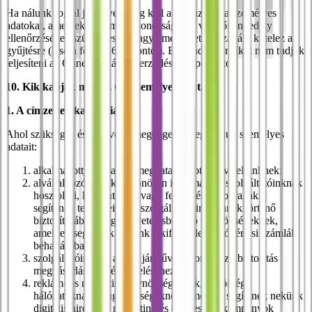
Ha nálunk foglal járművet, meg kell adnia azokat a személyes
adatokat, amelyek a személyazonosság és a vezetői engedély
ellenőrzéséhez szükségesek, vagy amelyeket jogszabály kötelez a
gyűjtésre (lásd a fenti II.6.2. pontot). Ezen adatok nélkül nem tudjuk
teljesíteni az Önnel fennálló szerződéses kapcsolatot.
10. Kik kapják meg az Ön személyes adatait?
1. A címzettek kategóriái
Ahol szükséges és a törvény megengedi, megosztjuk személyes
adatait:
alkalmazottjainknak és meghatalmazott képviselőinknek;
alvállalkozóinknak, különösen informatikai szolgáltatóinknak
hosztolási, karbantartási vagy fejlesztési célokra, akik
segítenek termékeink és szolgáltatásaink Önnek történő
biztosításában, vagy követelésbehajtó ügynökségeknek,
amelyek segítenek nekünk a kifizetetlen autóbérlési számlák
behajtásában;
szolgáltatóinknak az Ön járművére vonatkozó biztosítás
megvásárlásához és kezeléséhez;
reklám- és marketingügynökségeknek, közösségi
hálózatoknak és ügynökségeknek, amelyek segítenek nekünk
digitális hirdetési, marketing és értékesítési kampányok