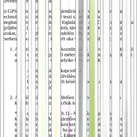
követelések elévülése után.
b) GPS koordináták: Minden járművünk fel van szerelve olyan
technológiával, amely lehetővé teszi számunkra, hogy
meghatározzuk helyzetüket. A foglalás ideje alatt GPS-koordinátákat
gyűjthetünk (lásd alább 1. pontot), tárolhatjuk és feldolgozhatjuk
azokat, vagy megfelelő megrendelést adhatunk le, ha az egyedi
esetben a kiválasztásnak konkrét oka van (lásd alább a 2. pontot).
A bérelt járművek GPS-koordinátáit 5 percenként gyűjtik járó
motor mellett, vagy 1000 méter mozgás után, vagy amikor az
alábbi események valamelyike bekövetkezik:
Az indításgátló kikapcsolása
Az indításgátló aktiválása
Baleset vagy közeli késés indexelése a telemetriai
adatok alapján.
A kiválasztás alkalmait illetően különbséget kell tenni a
különböző adatkezelési célok között:
**Az adatkezelés célja (b.1) - A járműpark gazdasági
koordinációja: **Mivel járműveinket nem telephelyeken,
hanem egyedi helyszíneken keresztül tesszük bérelhetővé,
idejekorán tudnunk kell, ha az ügyfelek nem adják vissza
időben a bérelt járművet. Ennek az az oka, hogy a telehelyi