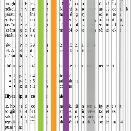
Google Analytics) hozzák létre. Minden cookie-t külön-külön kell
értékelni, mivel minden cookie különböző adatokat tárol. A cookie-k
lejárati ideje néhány perctől néhány évig terjed. A cookie-k nem
szoftverprogramok, és nem tartalmaznak vírusokat, trójaiakat vagy
más "rosszindulatú programokat". A cookie-k nem férhetnek hozzá
a számítógépről származó információkhoz sem. Így nézhetnek ki
például a cookie-adatok:
Név: _gaWert:GA1.2.1326744211.152211136573-6
Cél: A weboldal látogatóinak megkülönböztetése
Lejárati idő: 2 év után
A böngészőnek támogatnia kell ezeket a minimális méreteket:
Legalább 4096 bájt cookie-nként
Legalább 50 cookie domainenként
Összesen legalább 3000 cookie
Milyen típusú cookie-k vannak?
Az, hogy mely cookie-kat használjuk, különösen az igénybe vett
szolgáltatásoktól függ, és az adatvédelmi irányelvek következő
szakaszaiban tisztázódik. Ezen a ponton szeretnénk röviden
megvitatni a HTTP cookie-k különböző típusait. A cookie-knak 4
típusa van: