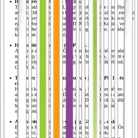
Hozzáférési jog (GDPR 15. cikk)
Tájékoztatást kérhet arról, hogy feldolgozzuk-e személyes
adatait. Ebben az esetben Önnek joga van hozzáférni ezekhez
a személyes adatokhoz, valamint a feldolgozással kapcsolatos
egyéb információkhoz (lsd. GDPR 15. cikk). Kérjük, vegye
figyelembe, hogy ez a hozzáférési jog bizonyos esetekben
korlátozott vagy kizárható.
Helyesbítéshez való jog (GDPR 16. cikk)
Abban az esetben, ha az Önre vonatkozó személyes adatok
nem (vagy már nem) pontosak vagy hiányosak, kérheti ezen
adatok helyesbítését és szükség esetén kiegészítését (lsd.
GDPR 16. cikk).
Törléshez vagy korlátozáshoz való jog (GDPR 17. és 18.
cikk)
Ha a jogi követelmények teljesülnek, kérheti személyes
adatainak törlését (lsd. GDPR 17. cikk) vagy ezen adatok
feldolgozásának korlátozását (lsd. GDPR 18. cikk), például
ha ezen személyes adatok feldolgozásának célja már
okafogyottá vált.
Adathordozhatósághoz való jog (GDPR 20. cikk)
Bizonyos feltételek mellett Ön jogosult arra, hogy az Önre
vonatkozó, Ön által megadott személyes adatokat