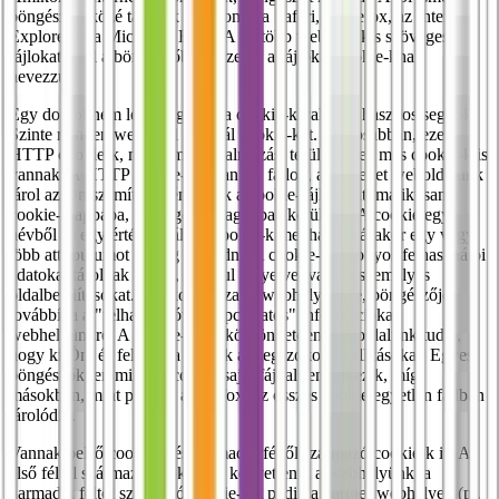
böngészők közé tartozik a Chrome, a Safari, a Firefox, az Internet
Explorer és a Microsoft Edge. A legtöbb webhely kis szöveges
fájlokat tárol a böngészőben. Ezeket a fájlokat cookie-knak
nevezzük.
Egy dolgot nem lehet tagadni: a cookie-k valóban hasznos segítők.
Szinte minden weboldal használ cookie-kat. Pontosabban, ezek
HTTP cookie-k, mivel más alkalmazási területekhez más cookie-k is
vannak. A HTTP cookie-k olyan kis fájlok, amelyeket weboldalunk
tárol az Ön számítógépén. Ezek a cookie-fájlok automatikusan a
cookie-mappába, a böngésző "agyába" kerülnek. A cookie egy
névből és egy értékből áll. A cookie-k meghatározásakor egy vagy
több attribútumot is meg kell adni. A cookie-k bizonyos felhasználói
adatokat tárolnak Önről, például a nyelvet vagy a személyes
oldalbeállításokat. Amikor visszatér webhelyünkre, böngészője
továbbítja a "felhasználóval kapcsolatos" információkat
webhelyünkre. A cookie-knak köszönhetően weboldalunk tudja,
hogy ki Ön, és felajánlja Önnek a megszokott beállításokat. Egyes
böngészőkben minden cookie saját fájllal rendelkezik, míg
másokban, mint például a Firefox, az összes cookie egyetlen fájlban
tárolódik.
Vannak belső cookie-k és harmadik féltől származó cookie-k is. Az
első féltől származó cookie-kat közvetlenül a webhelyünk, a
harmadik féltől származó cookie-kat pedig a partner webhelyek (pl.