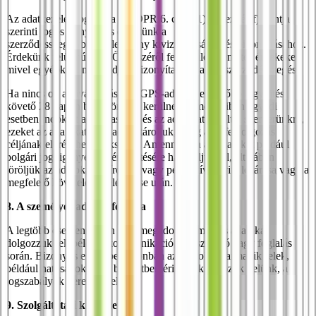
Az adatkezelés jogalapja a GDPR 6. cikk (1) bekezdés f) pontja
szerinti jogos és nyomós érdekünk a
szerződésszegés/bűncselekmény kivizsgálásához és bizonyításához.
Érdekünk felülmúlja az Ön részéről felmerülő ellentétes érdekeket,
mivel egyébként nem tudjuk bizonyítani az adott szerződésszegést.
Ha nincs ok a kiválasztásra, a GPS-adatok legkésőbb a gyűjtést
követő 28 napon belül törlésre kerülnek. Amennyiben egyedi
esetben indokolt a kiválasztás, és az adatokat feltöltik szerverünkre,
ezeket az adatokat csak addig tároljuk, amíg az a feldolgozás
céljának eléréséhez szükséges. Amennyiben az adatokat például
polgári jogi igények érvényesítésére használjuk fel, általában
töröljük az adatokat a bírósági vagy peren kívüli vita lezárása vagy a
megfelelő követelések elévülése után.
8. A személyes adatok forrása
A legtöbb esetben az Ön által megadott személyes adatokat
dolgozzuk fel, például kommunikáció, regisztráció vagy foglalás
során. Bizonyos esetekben azonban az adatokat harmadik felek,
például hatóságok vagy balesetben érintettek is közlik velünk, a
jogszabályok keretein belül.
9. Szolgáltatási kötelezettség