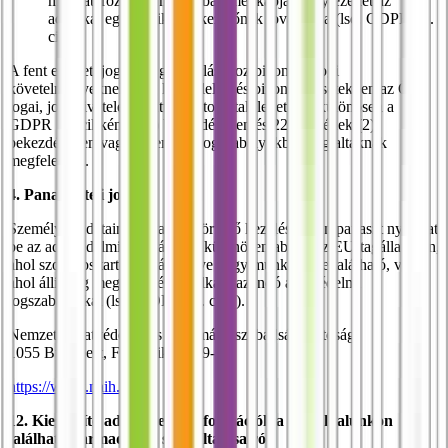
meghatározott formátumban megkapja, vagy ezeket az
adatokat egy másik adatkezelőnek továbbítsa (lsd. GDPR 20.
cikk).
A fent említett jogainak gyakorlásához bizonyos jogi
követelményeknek meg kell felelni, és bizonyos esetekben az Ön
jogai, jogi kivételek miatt korlátozottak lehetnek, különösen a
GDPR 17. cikkének (3) bekezdésében és 22. cikkének (2)
bekezdésében vagy a nemzeti jogszabályokban foglaltaknak
megfelelően.
4. Panasztételi jog
Személyes adatainak általunk történő kezelése ellen panaszt nyújthat
be az adatvédelmi hatósághoz, különösen abban az EU-tagállamban,
ahol szokásos tartózkodási helye vagy munkahelye található, vagy
ahol állítólag megsértették az alkalmazandó adatvédelmi
jogszabályokat (lsd. GDPR 77. cikk).
Nemzeti Adatvédelmi és Információszabadság Hatóság
1055 Budapest, Falk Miksa u. 9-11.
https://www.naih.hu
12. Kiegészítő adatvédelmi információk a weboldalunkon
található harmadik fél szolgáltatásairól