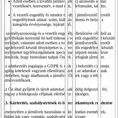
Adott esetben a további járművezető(k) azonosító adatai:
vezetéknév, keresztnév, e-mail cím, telefonszám, lakcím,
A vezetői engedély és minden további járművezető vezetői
engedélyének adatai: szám, kiállítás dátuma és helye, a
kategória érvényessége, lejárati idő.
A személyazonosság és a vezetői engedély ellenőrzése céljából az
ügyfélfiókján keresztül fel kell töltenie a vezetői engedélyről készült
fényképét, valamint adott esetben a további járművezetők vezetői
engedélyeiről készült fényképeket is. A vezetői engedélyről készült
fényképeket ügyfélszolgálatunk speciálisan képzett munkatársai
ellenőrzik, hogy biztosítani tudjuk Önnek a lefoglalt járművet.
Az adatkezelés jogalapja a GDPR 6. cikk (1) bekezdés c) pontja.
Jogilag kötelesek vagyunk ellenőrizni ezeket az adatokat annak
érdekében, hogy átadhassuk a járművet Önnek vagy a többi
járművezetőknek.
Az Ön által gyűjtött és tárolt adatokat csak addig dolgozzuk fel,
amíg az a feldolgozás céljának eléréséhez szükséges.
6.3. Kártérítés, szabálysértések és bűncselekmények rendezése
Amennyiben a járművek használata során váratlan események,
például kár vagy vontatás, szabálysértések és/vagy