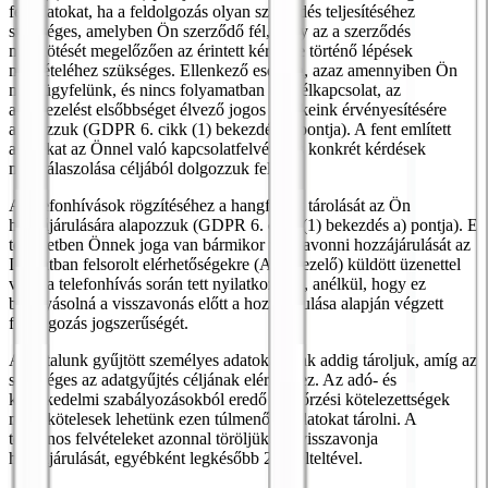
fel adatokat, ha a feldolgozás olyan szerződés teljesítéséhez
szükséges, amelyben Ön szerződő fél, vagy az a szerződés
megkötését megelőzően az érintett kérésére történő lépések
megtételéhez szükséges. Ellenkező esetben, azaz amennyiben Ön
nem ügyfelünk, és nincs folyamatban ügyfélkapcsolat, az
adatkezelést elsőbbséget élvező jogos érdekeink érvényesítésére
alapozzuk (GDPR 6. cikk (1) bekezdés f) pontja). A fent említett
adatokat az Önnel való kapcsolatfelvétel és konkrét kérdések
megválaszolása céljából dolgozzuk fel.
A telefonhívások rögzítéséhez a hangfájlok tárolását az Ön
hozzájárulására alapozzuk (GDPR 6. cikk (1) bekezdés a) pontja). E
tekintetben Önnek joga van bármikor visszavonni hozzájárulását az
I. pontban felsorolt elérhetőségekre (Adatkezelő) küldött üzenettel
vagy a telefonhívás során tett nyilatkozattal, anélkül, hogy ez
befolyásolná a visszavonás előtt a hozzájárulása alapján végzett
feldolgozás jogszerűségét.
Az általunk gyűjtött személyes adatokat csak addig tároljuk, amíg az
szükséges az adatgyűjtés céljának eléréséhez. Az adó- és
kereskedelmi szabályozásokból eredő megőrzési kötelezettségek
miatt kötelesek lehetünk ezen túlmenően adatokat tárolni. A
telefonos felvételeket azonnal töröljük, ha visszavonja
hozzájárulását, egyébként legkésőbb 2 év elteltével.