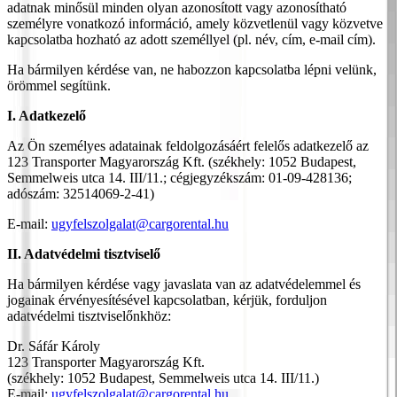
adatnak minősül minden olyan azonosított vagy azonosítható
személyre vonatkozó információ, amely közvetlenül vagy közvetve
kapcsolatba hozható az adott személlyel (pl. név, cím, e-mail cím).
Ha bármilyen kérdése van, ne habozzon kapcsolatba lépni velünk,
örömmel segítünk.
I. Adatkezelő
Az Ön személyes adatainak feldolgozásáért felelős adatkezelő az
123 Transporter Magyarország Kft. (székhely: 1052 Budapest,
Semmelweis utca 14. III/11.; cégjegyzékszám: 01-09-428136;
adószám: 32514069-2-41)
E-mail:
ugyfelszolgalat@cargorental.hu
II. Adatvédelmi tisztviselő
Ha bármilyen kérdése vagy javaslata van az adatvédelemmel és
jogainak érvényesítésével kapcsolatban, kérjük, forduljon
adatvédelmi tisztviselőnkhöz:
Dr. Sáfár Károly
123 Transporter Magyarország Kft.
(székhely: 1052 Budapest, Semmelweis utca 14. III/11.)
E-mail:
ugyfelszolgalat@cargorental.hu