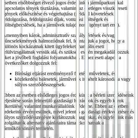
esetben elsőbbséget élvező jogos érdekünk a járműparkunkkal
kapcsolatos tények tisztázása, valamint az esetleges visszkereseti
igények előkészítése és végrehajtása (például követelések
feldolgozása, feldolgozási díjak, vontatási költségek és
költségbecslések, ha a járművek tulajdonosa igényt tart erre).
Amennyiben károk, adminisztratív szabálysértések és/vagy
bűncselekmények halmozódnak fel, fenntartjuk a jogot, hogy a
különös kockázatnak kitett ügyfeleket manuális eseti
felülvizsgálatnak vessük alá, és szükség esetén megakadályozzuk
őket a jövőbeli foglalási folyamatokban. Ehhez eseti alapon a
következőket dolgozzuk fel:
Bírósági eljárást eredményező fizetési műveletek, és
közlekedési balesetek, járműveink ismételt károsodása vagy
súlyos szerződésszegések.
Ebben az esetben elsődleges jogos érdekünk a bérleti szerződéseink
teljesítése során felmerülő gazdasági hátrányok és egyéb károk
elkerülése, valamint munkavállalóink védelme. Ebben az esetben
érdekeink érvényesülnek, mivel jelentős gazdasági értékvesztésre és
súlyos szerződésszegésre korlátozzuk magunkat, és ügyfeleink más
szolgáltatók alternatív ajánlataira támaszkodhatnak a
járműkölcsönzés területén.