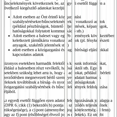
bűncselekmények következnek be, az egyedi esettől függően a
következő kiegészítő adatokat kezeljük:
Adott esetben az Önt érintő közigazgatási
szabálysértésekre/bűncselekményekre vonatkozó adatok
(például pénzbírságok, büntető feljelentések, képanyagok,
hatóságokkal folytatott kommunikáció stb.)
Adott esetben a baleset vagy egyéb események következtében
keletkezett járműkárra vonatkozó adatok (pl. fényképészeti
anyagok, szakértői jelentések stb.)
adott esetben a közigazgatási és/vagy bírósági eljárásokkal
kapcsolatos adatok
Bizonyos esetekben harmadik felektől is kapunk információkat,
például a balesetben részt vevőktől, hatóságoktól stb. Egyedi
esetekben szükség lehet arra is, hogy az adatokat, például a bérleti
szerződésben megnevezett bérlő személyes adatait harmadik
feleknek továbbítsuk a bírság- és nyomozóhatóságoknak
közigazgatási szabálysértések és bűncselekmények feldolgozása
céljából.
Az egyedi esettől függően ezen adatok feldolgozásának jogalapja a
GDPR 6. cikk (1) bekezdés b) pontja (a szerződés teljesítésének
szükségessége), a c) pont (amennyiben jogi kötelezettség áll fenn)
vagy az f) pont (elsőbbséget élvező jogos érdekek). Ez utóbbi