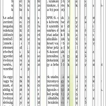
felvételek (lásd a fenti 7. szakaszt) tárolódnak-e és
továbbítódnak-e szerverünkre, illetve kiértékelhetők-e a GPS-
koordináták (lásd alább a b) pontot).
Az adatkezelés jogalapja a GDPR 6. cikk (1) bekezdés f) pontja
szerinti jogos érdekünk a jogos követelések érvényesítéséhez és a
megalapozatlan követelésekkel szembeni védekezéshez. A mi
érdekünk felülmúl minden ellentétes érdeket az Ön részéről. Ez
különösen igaz, mert a telemetriai adatok holisztikus nézetben
történő gyűjtése az adatminimalizálás szükségszerűségét szolgálja.
Ennek az az oka, hogy egy baleset vagy balesetközeli esemény
telemetriai adatok általi indexelése jelzi a fedélzeti kamera
felvételeinek tárolását és a GPS-koordináták feldolgozását. Ez az
egyetlen módja annak, hogy biztosítsuk, hogy megfelelően
érvényesíthessük gazdasági érdekeinket járműveink károsodása
esetén, másrészt pedig azt, hogy a lehető legkevesebb nyilvántartást
vezethessük az útjukról.
Ha egyedi esetben konkrét jelek utalnak az adott jármű balesetére
vagy balesetközeli helyzetére bizonyos gyorsulási értékek túllépése
miatt, és az adatokat feltöltik szerverünkre, ezeket az adatokat csak
addig tároljuk, amíg az a feldolgozás céljának eléréséhez szükséges.
Amennyiben az adatokat például polgári jogi igények
érvényesítésére használjuk fel, általában töröljük az adatokat a
bírósági vagy peren kívüli vita lezárása vagy a megfelelő