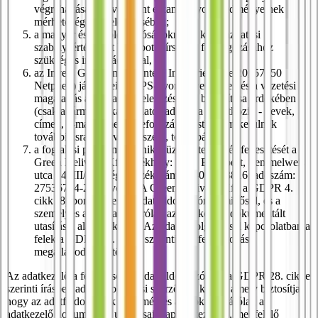
végrehajtásában, valamint e kampányok eredményeinek
mérhetőségének elemzésében;
a magyar és külföldi hatóságoknak a közigazgatási
szabálysértésekért kiszabott bírságok feldolgozásához
szükséges információkkal, és
az Invers GmbH-nak (Untere Industriestraße 20, 57250
Netphen) járműveink GPS-nyomkövetésének és a vezetési
magatartás automatikus elemzésének biztosítása érdekében
(csak a járművel kapcsolatos adatokra vonatkozik - nevek,
címek, e-mail címek, telefonszámok stb. nem kerülnek
továbbításra az Invers részére, továbbá
a foglalási platform technikai üzemeltetését és fejlesztését a
Green Delivery Kft. (székhely: 1052 Budapest, Semmelweis
utca 14. III/11.; cégjegyzékszám: 01-09-433816; adószám:
27536764-2-41) végzi. A Green Delivery Kft. a GDPR 4.
cikk (8) pontja szerinti adatfeldolgozónak minősül, és a
személyes adatokat kizárólag az adatkezelő dokumentált
utasításai alapján kezeli. Az adatfeldolgozással kapcsolatban a
felek a GDPR 28. cikke szerinti adatfeldolgozási
megállapodást kötöttek.
Az adatkezelő a fent felsorolt adatfeldolgozókkal a GDPR 28. cikke
szerinti írásbeli adatfeldolgozási szerződést kötött, amely biztosítja,
hogy az adatfeldolgozók a személyes adatokat kizárólag az
adatkezelő dokumentált utasításai alapján kezeljék, megfelelő