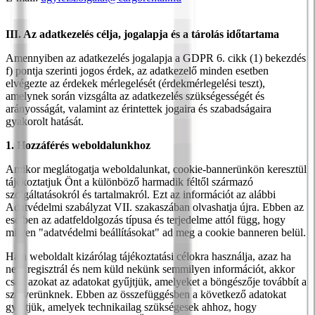
III. Az adatkezelés célja, jogalapja és a tárolás időtartama
Amennyiben az adatkezelés jogalapja a GDPR 6. cikk (1) bekezdés
f) pontja szerinti jogos érdek, az adatkezelő minden esetben
elvégezte az érdekek mérlegelését (érdekmérlegelési teszt),
amelynek során vizsgálta az adatkezelés szükségességét és
arányosságát, valamint az érintettek jogaira és szabadságaira
gyakorolt hatását.
1. Hozzáférés weboldalunkhoz
Amikor meglátogatja weboldalunkat, cookie-bannerünkön keresztül
tájékoztatjuk Önt a különböző harmadik féltől származó
szolgáltatásokról és tartalmakról. Ezt az információt az alábbi
Adatvédelmi szabályzat VII. szakaszában olvashatja újra. Ebben az
esetben az adatfeldolgozás típusa és terjedelme attól függ, hogy
milyen "adatvédelmi beállításokat" ad meg a cookie banneren belül.
Ha a weboldalt kizárólag tájékoztatási célokra használja, azaz ha
nem regisztrál és nem küld nekünk semmilyen információt, akkor
csak azokat az adatokat gyűjtjük, amelyeket a böngészője továbbít a
szerverünknek. Ebben az összefüggésben a következő adatokat
gyűjtjük, amelyek technikailag szükségesek ahhoz, hogy