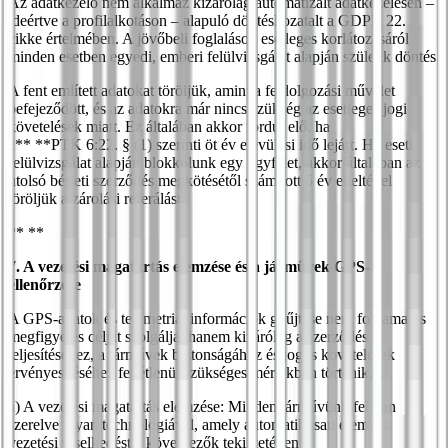
Az adatkezelő nem alkalmaz kizárólag automatizált adatkezelésen –
ideértve a profilalkotáson – alapuló döntéshozatalt a GDPR 22.
cikke értelmében. A jövőbeli foglalások esetleges korlátozásáról
minden esetben egyedi, emberi felülvizsgálat alapján születik döntés.
A fent említett adatokat töröljük, amint a feldolgozási művelet
befejeződött, és az adatokra már nincs szükség az esetleges jogi
követelések miatt. Ez általában akkor fordul elő, ha
a** **PTK 6:22. § (1) szerinti öt év elévülési idő lejárt. Ha eseti
felülvizsgálat alapján blokkolunk egy ügyfelet, akkor általában az
utolsó bérleti szerződés megkötésétől számított 5 év elteltével
töröljük a zárolási referálást.
** **
7. A vezetési magatartás elemzése és a járművek GPS-
ellenőrzése
A GPS-adatok és telemetriai információk gyűjtése nem folyamatos
megfigyelés célját szolgálja, hanem kizárólag a szerződés
teljesítéséhez, a járművek biztonságához és jogos követelések
érvényesítéséhez feltétlenül szükséges mértékben történik.
a) A vezetési magatartás elemzése: Minden járművünk fel van
szerelve olyan technológiával, amely automatikusan elemzi a
vezetési viselkedést a következők tekintetében: