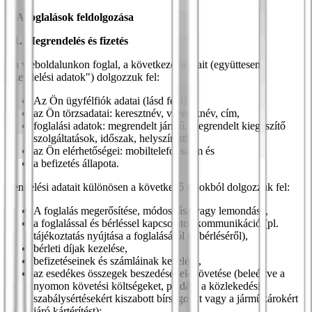
6. A foglalások feldolgozása
6.1. Megrendelés és fizetés
Ha weboldalunkon foglal, a következő adatait (együttesen:
"Rendelési adatok") dolgozzuk fel:
Az Ön ügyfélfiók adatai (lásd fent),
az Ön törzsadatai: keresztnév, vezetéknév, cím,
foglalási adatok: megrendelt jármű, megrendelt kiegészítő
szolgáltatások, időszak, helyszín stb.,
az Ön elérhetőségei: mobiltelefonszám és
a befizetés állapota.
Rendelési adatait különösen a következő célokból dolgozzuk fel:
A foglalás megerősítése, módosítása vagy lemondása,
a foglalással és bérléssel kapcsolatos kommunikáció (pl.
tájékoztatás nyújtása a foglalásáról és bérléséről),
bérleti díjak kezelése,
befizetéseinek és számláinak kezelése,
az esedékes összegek beszedésének követése (beleértve a
nyomon követési költségeket, például a közlekedési
szabálysértésekért kiszabott bírságokat vagy a járműkárokért
járó kártérítést);