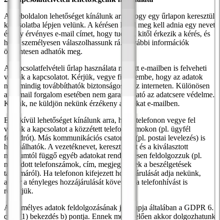
A weboldalon lehetőséget kínálunk arra, hogy egy űrlapon keresztül
kapcsolatba lépjen velünk. A kérésen kívül meg kell adnia egy nevet
és egy érvényes e-mail címet, hogy tudjuk, kitől érkezik a kérés, és
hogy személyesen válaszolhassunk rá. További információk
önkéntesen adhatók meg.
A kapcsolatfelvételi űrlap használata mellett e-mailben is felveheti
velünk a kapcsolatot. Kérjük, vegye figyelembe, hogy az adatok
nem mindig továbbíthatók biztonságosan az interneten. Különösen
az e-mail forgalom esetében nem garantálható az adatcsere védelme.
Kérjük, ne küldjön nekünk érzékeny adatokat e-mailben.
Ezenkívül lehetőséget kínálunk arra, hogy telefonon vegye fel
velünk a kapcsolatot a közzétett telefonszámokon (pl. ügyfél
forródrót). Más kommunikációs csatornák (pl. postai levelezés) is
használhatók. A vezetéknevet, keresztnevet és a kiválasztott
médiumtól függő egyéb adatokat rendszeresen feldolgozzuk (pl.
megadott telefonszámok, cím, megjegyzések a beszélgetések
tartalmáról). Ha telefonon kifejezett hozzájárulását adja nekünk,
akkor a tényleges hozzájárulását követően a telefonhívást is
rögzítjük.
A személyes adatok feldolgozásának jogalapja általában a GDPR 6.
cikk (1) bekezdés b) pontja. Ennek megfelelően akkor dolgozhatunk