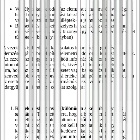
Veszélyes kanyarodás (az elemzést annak mérésével végzik,
hogy bizonyos gyorsulási küszöbértékeket hosszirányban
vagy keresztirányban túlléptek-e a járműhöz képest)
Balesetek és balesetveszélyes helyzetek (az elemzést annak
mérésével végzik, hogy bizonyos gyorsulási küszöbértékeket
túlléptek-e bármely irányban)
A vezetési viselkedéssel kapcsolatos információk gyűjtése és
elemzése a járműbe telepített telemetriai dobozon keresztül történik.
Az ezzel összefüggésben gyűjtött információk azonnal és
automatikusan törlésre kerülnek, kivéve, ha konkrét jelek utalnak
arra, hogy az adott jármű balesetet vagy balesetközeli állapotot
szenvedett bizonyos gyorsulási értékek túllépése miatt. Csak ebben
az esetben továbbítjuk az információkat szervereinkre. Ez az
adatgyűjtés a következő célokat szolgálja:
Közlekedésbiztonság (különösen a későbbi ügyfelek
számára):
Tekintettel arra, hogy a bérelt járművet általában
nem ellenőrzi alkalmazottunk mielőtt a következő ügyfél
vezetni kezdi, más módon kell biztosítanunk, hogy a
következő ügyfél közlekedésre alkalmas és biztonságos
járművet kapjon. Ha olyan információt kapunk, hogy egy