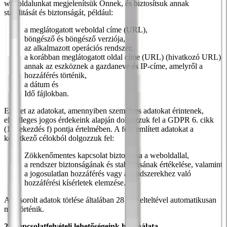
weboldalunkat megjelenítsük Önnek, és biztosítsuk annak
stabilitását és biztonságát, például:
a meglátogatott weboldal címe (URL),
böngésző és böngésző verziója,
az alkalmazott operációs rendszer,
a korábban meglátogatott oldal címe (URL) (hivatkozó URL),
annak az eszköznek a gazdaneve és IP-címe, amelyről a
hozzáférés történik,
a dátum és
Idő fájlokban.
Ezeket az adatokat, amennyiben személyes adatokat érintenek,
elsődleges jogos érdekeink alapján dolgozzuk fel a GDPR 6. cikk
(1) bekezdés f) pontja értelmében. A fent említett adatokat a
következő célokból dolgozzuk fel:
Zökkenőmentes kapcsolat biztosítása a weboldallal,
a rendszer biztonságának és stabilitásának értékelése, valamint
a jogosulatlan hozzáférés vagy a rendszerekhez való
hozzáférési kísérletek elemzése.
A felsorolt adatok törlése általában 28 nap elteltével automatikusan
megtörténik.
2. Kapcsolatfelvételi lehetőségeink használata