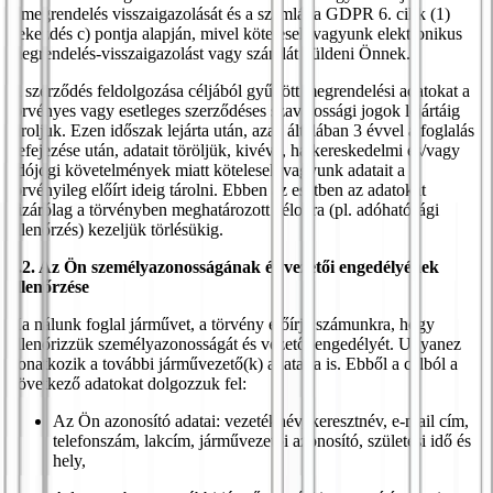
a megrendelés visszaigazolását és a számlát a GDPR 6. cikk (1)
bekezdés c) pontja alapján, mivel kötelesek vagyunk elektronikus
megrendelés-visszaigazolást vagy számlát küldeni Önnek.
A szerződés feldolgozása céljából gyűjtött megrendelési adatokat a
törvényes vagy esetleges szerződéses szavatossági jogok lejártáig
tároljuk. Ezen időszak lejárta után, azaz általában 3 évvel a foglalás
befejezése után, adatait töröljük, kivéve, ha kereskedelmi és/vagy
adójogi követelmények miatt kötelesek vagyunk adatait a
törvényileg előírt ideig tárolni. Ebben az esetben az adatokat
kizárólag a törvényben meghatározott célokra (pl. adóhatósági
ellenőrzés) kezeljük törlésükig.
6.2. Az Ön személyazonosságának és vezetői engedélyének
ellenőrzése
Ha nálunk foglal járművet, a törvény előírja számunkra, hogy
ellenőrizzük személyazonosságát és vezetői engedélyét. Ugyanez
vonatkozik a további járművezető(k) adataira is. Ebből a célból a
következő adatokat dolgozzuk fel:
Az Ön azonosító adatai: vezetéknév, keresztnév, e-mail cím,
telefonszám, lakcím, járművezetői azonosító, születési idő és
hely,