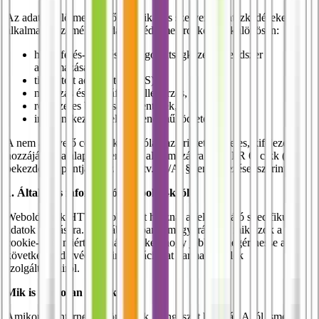
Az adatkezelő megfelelő technikai és szervezési intézkedéseket
alkalmaz a személyes adatok védelme érdekében, különösen:
hozzáférés-kezelési és jogosultságkezelési rendszer
alkalmazása,
titkosított adatátvitel (TLS),
naplózás és hozzáférés-ellenőrzés,
rendszeres biztonsági mentések,
incidenskezelési eljárásrend működtetése.
A nem alapvető cookie-k kizárólag az érintett előzetes, kifejezett
hozzájárulása alapján kerülnek alkalmazásra a GDPR 6. cikk (1)
bekezdés a) pontja és az Eker. tv. 13/A. § rendelkezései szerint.
1. Általános információk a cookie-król
Weboldalunk HTTP cookie-kat használ a felhasználó specifikus
adatok tárolására. Az alábbiakban elmagyarázzuk, mik azok a
cookie-k, és miért használjuk őket, hogy jobban megérthesse a
következő adatvédelmi információkat harmadik felek
szolgáltatásairól.
Mik is pontosan a cookie-k?
Amikor az interneten böngészik, böngészőt használ. A jól ismert