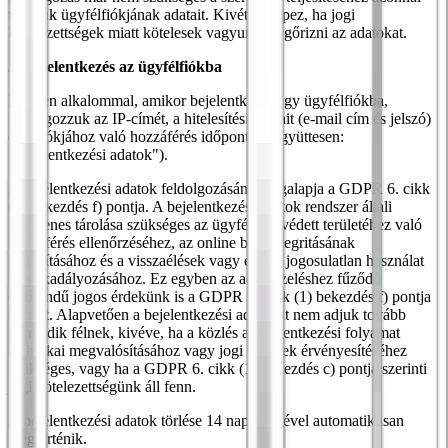
töröljük ügyfélfiókjának adatait. Kivételt képez, ha jogi
kötelezettségek miatt kötelesek vagyunk megőrizni az adatokat.
5. Bejelentkezés az ügyfélfiókba
Minden alkalommal, amikor bejelentkezik egy ügyfélfiókba,
feldolgozzuk az IP-címét, a hitelesítési adatait (e-mail cím és jelszó)
és a fiókjához való hozzáférés időpontját (együttesen:
"Bejelentkezési adatok").
A bejelentkezési adatok feldolgozásának jogalapja a GDPR 6. cikk
(1) bekezdés f) pontja. A bejelentkezési adatok rendszer általi
ideiglenes tárolása szükséges az ügyfélfiók védett területéhez való
hozzáférés ellenőrzéséhez, az online bolt integritásának
biztosításához és a visszaélések vagy egyéb jogosulatlan használat
megakadályozásához. Ez egyben az adatkezeléshez fűződő
elsőrendű jogos érdekünk is a GDPR 6. cikk (1) bekezdés f) pontja
szerint. Alapvetően a bejelentkezési adatokat nem adjuk tovább
harmadik félnek, kivéve, ha a közlés a bejelentkezési folyamat
technikai megvalósításához vagy jogi igények érvényesítéséhez
szükséges, vagy ha a GDPR 6. cikk (1) bekezdés c) pontja szerinti
jogi kötelezettségünk áll fenn.
A bejelentkezési adatok törlése 14 nap elteltével automatikusan
megtörténik.