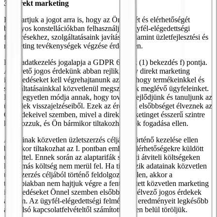
3. Direkt marketing
Fenntartjuk a jogot arra is, hogy az Ön nevét és elérhetőségét
bizonyos konstellációkban felhasználjuk ügyfél-elégedettségi
felmérésekhez, szolgáltatásaink javítása, valamint üzletfejlesztési és
marketing tevékenységek végzése érdekében.
Ezen adatkezelés jogalapja a GDPR 6. cikk (1) bekezdés f) pontja.
Alapvető jogos érdekünk abban rejlik, hogy direkt marketing
intézkedéseket kell végrehajtanunk azáltal, hogy termékeinkkel és
szolgáltatásainkkal közvetlenül megszólítjuk meglévő ügyfeleinket.
Ez az egyetlen módja annak, hogy tovább fejlődjünk és tanuljunk az
ügyfelek visszajelzéseiből. Ezek az érdekek elsőbbséget élveznek az
Ön érdekeivel szemben, mivel a direkt marketinget ésszerű szintre
korlátozzuk, és Ön bármikor tiltakozhat azok fogadása ellen.
Adatainak közvetlen üzletszerzés céljából történő kezelése ellen
bármikor tiltakozhat az I. pontban említett elérhetőségekre küldött
üzenettel. Ennek során az alaptarifák szerinti átviteli költségeken
kívül más költség nem merül fel. Ha tiltakozik adatainak közvetlen
üzletszerzés céljából történő feldolgozása ellen, akkor a
továbbiakban nem hajtjuk végre a fent említett közvetlen marketing
intézkedéseket Önnel szemben elsőbbséget élvező jogos érdekek
alapján. Az ügyfél-elégedettségi felmérések eredményeit legkésőbb
az utolsó kapcsolatfelvételtől számított 3 éven belül töröljük.