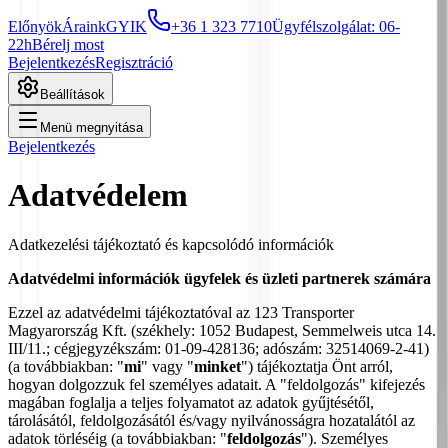
Előnyök
Áraink
GYIK
+36 1 323 7710
Ügyfélszolgálat: 06-
22h
Bérelj most
Bejelentkezés
Regisztráció
Beállítások
Menü megnyitása
Bejelentkezés
Adatvédelem
Adatkezelési tájékoztató és kapcsolódó információk
Adatvédelmi információk ügyfelek és üzleti partnerek számára
Ezzel az adatvédelmi tájékoztatóval az 123 Transporter
Magyarország Kft. (székhely: 1052 Budapest, Semmelweis utca 14.
III/11.; cégjegyzékszám: 01-09-428136; adószám: 32514069-2-41)
(a továbbiakban: "
mi
" vagy "
minket
") tájékoztatja Önt arról,
hogyan dolgozzuk fel személyes adatait. A "feldolgozás" kifejezés
magában foglalja a teljes folyamatot az adatok gyűjtésétől,
tárolásától, feldolgozásától és/vagy nyilvánosságra hozatalától az
adatok törléséig (a továbbiakban: "
feldolgozás
"). Személyes