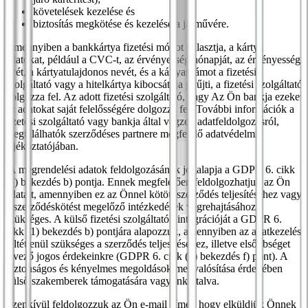
követelések kezelése és
biztosítás megkötése és kezelése a járművére.
Amennyiben a bankkártya fizetési módot választja, a kártya
adatokat, például a CVC-t, az érvényesség hónapját, az érvényesség
évét, a kártyatulajdonos nevét, és a kártyaszámot a fizetési
szolgáltató vagy a hitelkártya kibocsátója gyűjti, a fizetési szolgáltató
dolgozza fel. Az adott fizetési szolgáltató, vagy Az Ön bankja ezeket
az adatokat saját felelősségére dolgozza fel. További információk a
fizetési szolgáltató vagy bankja által végzett adatfeldolgozásról,
megtalálhatók szerződéses partnere megfelelő adatvédelmi
tájékoztatójában.
A megrendelési adatok feldolgozásának jogalapja a GDPR 6. cikk
(1) bekezdés b) pontja. Ennek megfelelően feldolgozhatjuk az Ön
adatait, amennyiben ez az Önnel kötött szerződés teljesítéséhez vagy
a szerződéskötést megelőző intézkedések végrehajtásához
szükséges. A külső fizetési szolgáltatók integrációját a GDPR 6.
cikk (1) bekezdés b) pontjára alapozzuk, amennyiben az adatkezelés
feltétlenül szükséges a szerződés teljesítéséhez, illetve elsőbbséget
élvező jogos érdekeinkre (GDPR 6. cikk (1) bekezdés f) pont). A
biztonságos és kényelmes megoldások megvalósítása érdekében
külső szakemberek támogatására vagyunk utalva.
Ezenkívül feldolgozzuk az Ön e-mail címét, hogy elküldjük Önnek